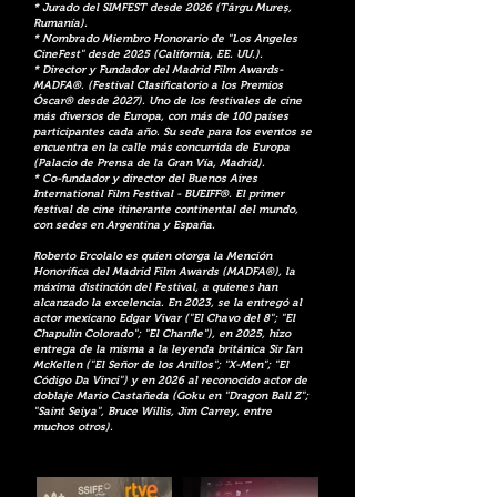
* Jurado del SIMFEST desde 2026 (Târgu Mureș,
Rumanía).
* Nombrado Miembro Honorario de "Los Angeles
CineFest" desde 2025 (California, EE. UU.).
* Director y Fundador del Madrid Film Awards-
MADFA®. (Festival Clasificatorio a los Premios
Óscar® desde 2027). Uno de los festivales de cine
más diversos de Europa, con más de 100 países
participantes cada año. Su sede para los eventos se
encuentra en la calle más concurrida de Europa
(Palacio de Prensa de la Gran Vía, Madrid).
* Co-fundador y director del Buenos Aires
International Film Festival - BUEIFF®. El primer
festival de cine itinerante continental del mundo,
con sedes en Argentina y España.
Roberto Ercolalo es quien otorga la Mención
Honorífica del Madrid Film Awards (MADFA®), la
máxima distinción del Festival, a quienes han
alcanzado la excelencia. En 2023, se la entregó al
actor mexicano Edgar Vivar ("El Chavo del 8"; "El
Chapulín Colorado"; "El Chanfle"), en 2025, hizo
entrega de la misma a la leyenda británica Sir Ian
McKellen ("El Señor de los Anillos"; "X-Men"; "El
Código Da Vinci") y en 2026 al reconocido actor de
doblaje Mario Castañeda (Goku en "Dragon Ball Z";
"Saint Seiya", Bruce Willis, Jim Carrey, entre
muchos otros).