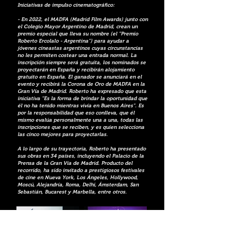
Iniciativas de impulso cinematográfico:
- En 2022, el MADFA (Madrid Film Awards) junto con
el Colegio Mayor Argentino de Madrid, crean un
premio especial que lleva su nombre (el "Premio
Roberto Ercolalo - Argentina") para ayudar a
jóvenes cineastas argentinos cuyas circunstancias
no les permiten costear una entrada normal. La
inscripción siempre será gratuita, los nominados se
proyectarán en España y recibirán alojamiento
gratuito en España. El ganador se anunciará en el
evento y recibirá la Corona de Oro de MADFA en la
Gran Vía de Madrid. Roberto ha expresado que esta
iniciativa "Es la forma de brindar la oportunidad que
él no ha tenido mientras vivía en Buenos Aires". Es
por la responsabilidad que eso conlleva, que él
mismo evalúa personalmente una a una, todas las
inscripciones que se reciben, y es quien selecciona
las cinco mejores para proyectarlas.
A lo largo de su trayectoria, Roberto ha presentado
sus obras en 34 países, incluyendo el Palacio de la
Prensa de la Gran Vía de Madrid. Producto del
recorrido, ha sido invitado a prestigiosos festivales
de cine en Nueva York, Los Ángeles, Hollywood,
Moscú, Alejandría, Roma, Delhi, Ámsterdam, San
Sebastián, Bucarest y Marbella, entre otros.