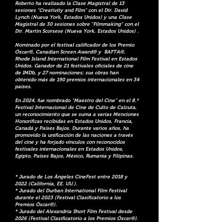
Roberto ha realizado la Clase Magistral de 13
sesiones "Creativity and Film" con el Dir. David
Lynch (Nueva York, Estados Unidos) y una Clase
Magistral de 30 sesiones sobre "Filmmaking" con el
Dir. Martin Scorsese (Nueva York, Estados Unidos) .
Nominado por el festival calificador de los Premio
Óscar®, Canadian Screen Award® y BAFTA®,
Rhode Island International Film Festival en Estados
Unidos. Ganador de 21 festivales oficiales de cine
de IMDb, y 27 nominaciones; sus obras han
obtenido más de 190 premios internacionales en 34
países.
En 2024, fue nombrado "Maestro del Cine" en el 8.º
Festival Internacional de Cine de Culto de Calcuta,
un reconocimiento que se suma a varias Menciones
Honoríficas recibidas en Estados Unidos, Francia,
Canadá y Países Bajos. Durante varios años, ha
promovido la unificación de las naciones a través
del cine y ha forjado vínculos con reconocidos
festivales internacionales en Estados Unidos,
Egipto, Países Bajos, México, Rumania y Filipinas.
* Jurado de Los Ángeles CineFest entre 2018 y
2022 (California, EE. UU.).
* Jurado del Durban International Film Festival
durante el 2023 (Festival Clasificatorio a los
Premios Óscar®).
* Jurado del Alexandria Short Film Festival desde
2026 (Festival Clasificatorio a los Premios Óscar®).