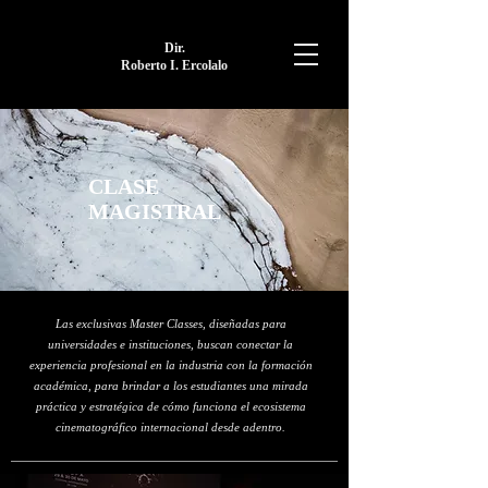
Dir.
Roberto I. Ercolalo
CLASE
MAGISTRAL
Las exclusivas Master Classes, diseñadas para
universidades e instituciones, buscan conectar la
experiencia profesional en la industria con la formación
académica, para brindar a los estudiantes una mirada
práctica y estratégica de cómo funciona el ecosistema
cinematográfico internacional desde adentro.