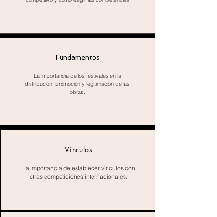
competitivo y cómo elegir las competencias
Fundamentos
La importancia de los festivales en la
distribución, promoción y legitimación de las
obras.
Vínculos
La importancia de establecer vínculos con
otras competiciones internacionales.