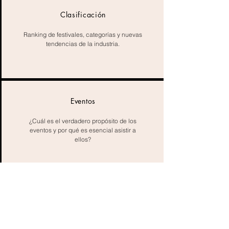
Clasificación
Ranking de festivales, categorías y nuevas
tendencias de la industria.
Eventos
¿Cuál es el verdadero propósito de los
eventos y por qué es esencial asistir a
ellos?
Consejos
Casos de gestión del mundo real, errores
comunes y oportunidades emergentes.