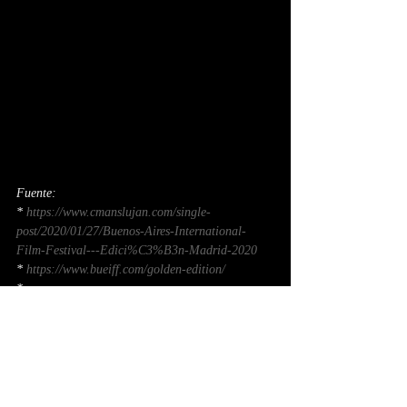
Fuente: 
* 
https://www.cmanslujan.com/single-
post/2020/01/27/Buenos-Aires-International-
Film-Festival---Edici%C3%B3n-Madrid-2020
* 
https://www.bueiff.com/golden-edition/
* 
http://www.vidasurrealista.com/2020/03/06/13064
/?
fbclid=IwAR1FBOM9Ocn4tU0qBZLUtzprr__sxL
KM45RUEau1VqDYBL5Gxo6v0gEJQ5A