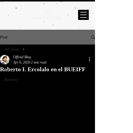
Dir.
Roberto I. Ercolalo
Post
All Posts
Official Blog
All Posts
Apr 6, 2020
2 min read
Roberto I. Ercolalo en el BUEIFF
Films
Reviews